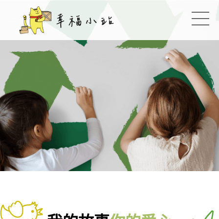
幸福小站
:::
切換
:::