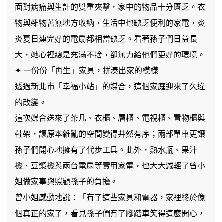
面對病痛與生計的雙重夾擊，家中的物品十分匱乏。衣
物與雜物苦無地方收納，生活中也缺乏便利的家電，炎
炎夏日連完好的電扇都相當缺乏。看著孫子們日益長
大，她心裡總是充滿不捨，卻無力給他們更好的環境。
✦ 一份份「再生」家具，拼湊出家的模樣
透過新北市「幸福小站」的媒合，這個家庭迎來了久違
的改變。
這次媒合送來了茶几、衣櫃、層櫃、電視櫃、置物櫃與
鞋架，讓原本雜亂的空間變得井然有序；兩部單車更讓
孫子們開心地擁有了代步工具。此外，熱水瓶、果汁
機、豆漿機與兩台電扇等實用家電，也大大減輕了曾小
姐做家事與照顧孫子的負擔。
曾小姐感動地說：「有了這些家具和電器，家裡終於像
個真正的家了，看見孫子們有了腳踏車笑得這麼開心，