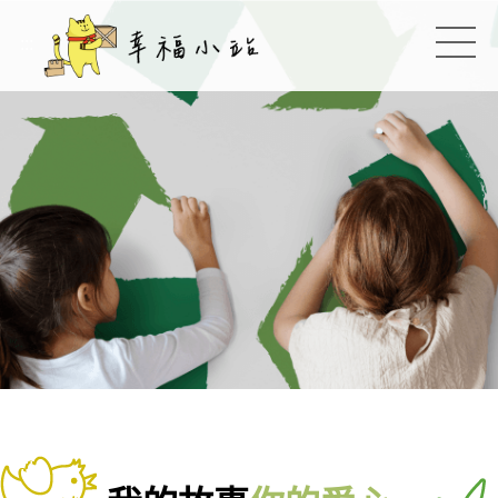
幸福小站
:::
切換
:::