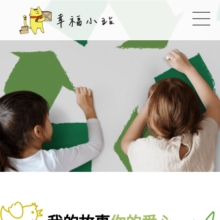
幸福小站
:::
切換
:::