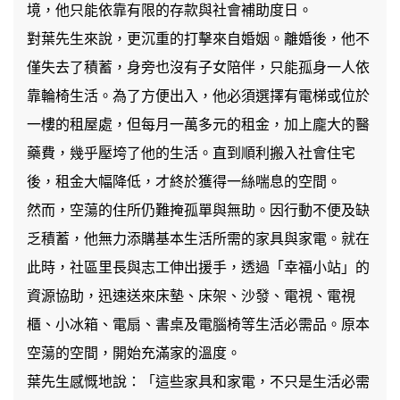
境，他只能依靠有限的存款與社會補助度日。
對葉先生來說，更沉重的打擊來自婚姻。離婚後，他不
僅失去了積蓄，身旁也沒有子女陪伴，只能孤身一人依
靠輪椅生活。為了方便出入，他必須選擇有電梯或位於
一樓的租屋處，但每月一萬多元的租金，加上龐大的醫
藥費，幾乎壓垮了他的生活。直到順利搬入社會住宅
後，租金大幅降低，才終於獲得一絲喘息的空間。
然而，空蕩的住所仍難掩孤單與無助。因行動不便及缺
乏積蓄，他無力添購基本生活所需的家具與家電。就在
此時，社區里長與志工伸出援手，透過「幸福小站」的
資源協助，迅速送來床墊、床架、沙發、電視、電視
櫃、小冰箱、電扇、書桌及電腦椅等生活必需品。原本
空蕩的空間，開始充滿家的溫度。
葉先生感慨地說：「這些家具和家電，不只是生活必需