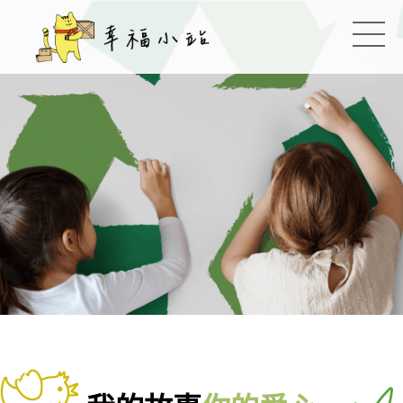
幸福小站
:::
切換
:::