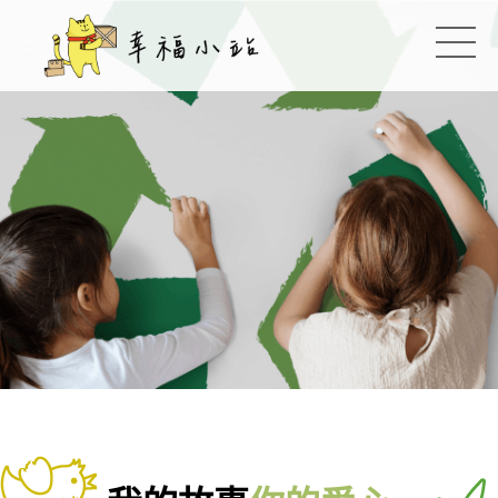
幸福小站
:::
切換
:::