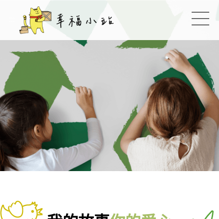
幸福小站
:::
切換
:::