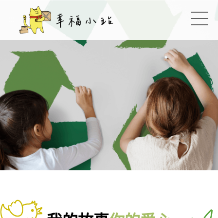
幸福小站
:::
切換
:::