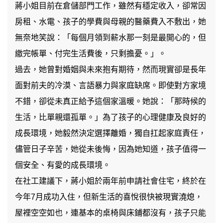
蔣小姐目前在倉儲部門工作，雖然有穩定收入，卻常因
房租、水電、孩子的學費與母親的醫藥費入不敷出，她
無奈地笑說：「每個月領到薪水那一刻是最開心的，但
繳完帳單、付完生活費後，只剩擔憂。」。
過去，她曾對婚姻與未來抱有期待，然而現實卻是長年
面對前夫的冷漠、言語暴力與家庭缺席。即使對方家境
不錯，卻從未真正給予這個家溫暖。她說：「那時候的
生活，比單親還孤單。」為了孩子的心理健康及良好的
成長環境，她毅然決定選擇離婚，獨自扛起家庭責任，
儘管日子辛苦，她從未後悔，因為她知道，孩子值得一
個安全、有愛的成長環境。
在社工建議下，蔣小姐於兩年前申請社會住宅，終於在
今年7月成功入住，但新生活的喜悅很快被現實澆熄，
屋裡空空如也，連基本的桌椅與床鋪都沒有，孩子只能