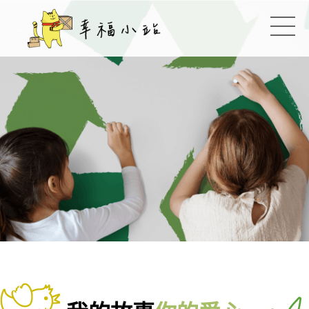
幸福小站
:::
切換
:::