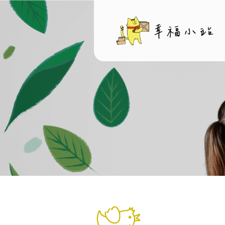
:::
:::