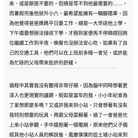
來、或是鄰居不要的，但總是等不到他最需要的……，
而暑假完後他就升小六，最希望能擁有一輛腳踏車，因
為他覺得爸爸媽媽平日要工作，總是一大早送他上學，
下午還要想辦法接送下學，才剛到家便馬不停蹄趕回崗
位繼續工作到半夜，晚餐也沒辦法安心吃，如果有了自
己的交通工具，他們可以在上班前多睡一會兒，或許能
為忙碌的父母帶來些許的舒緩。
過程中其實我沒有聽得非常仔細，因為腦中同時想著更
深入也更現實的議題，假如是當年的我，小小年紀會為
了家想那麼多嗎？又或許我來到小站，只會想著有沒有
我特別想要的玩具，再跟父母耍賴著。過了一會爸爸也
上來小站參觀，手中還抱著一個電鍋，原來他們父子倆
經其他小站人員的解說後，風塵僕僕的從土城小站來到