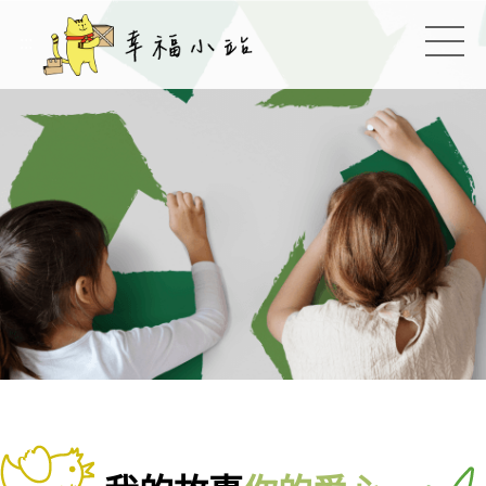
幸福小站
:::
切換
:::