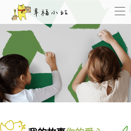
幸福小站
:::
切換
:::