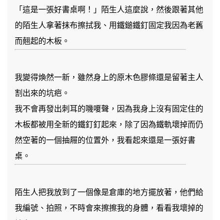
「這是一張好書桌啊！」陌生人這麼說，然後跟著其他
的陌生人拿著抹布擦拭我、用鐵鎚鐵釘固定我因為老舊
而翹起的木板。
我變得煥然一新，雖然身上的原木色膠條還是留著主人
割出來的坑疤。
我不會再發出刺耳的嘰嗄聲，因為我身上沒有固定住的
木板都被用全新的鐵釘釘起來，除了因為鐵軌壞掉而仍
然空著的一個抽屜的位置外，我看起來還是一張好書
桌。
陌生人把我放到了一個像是倉庫的地方擺放著，他們給
我編號、拍照，不時會來擦擦我的身體，看看我壞掉的