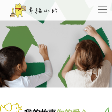
幸福小站
:::
切換
:::